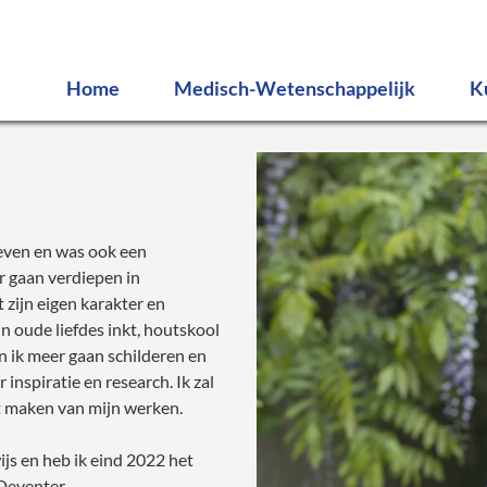
Home
Medisch-Wetenschappelijk
K
Medisch
Sch
Wetenschappelijk
Hou
gra
Overige illustraties
Ov
 leven en was ook een
r gaan verdiepen in
 zijn eigen karakter en
n oude liefdes inkt, houtskool
en ik meer gaan schilderen en
 inspiratie en research. Ik zal
et maken van mijn werken.
ijs en heb ik eind 2022 het
 Deventer.