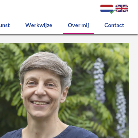
unst
Werkwijze
Over mij
Contact
ilderijen
tskool en
fiet
erige werken