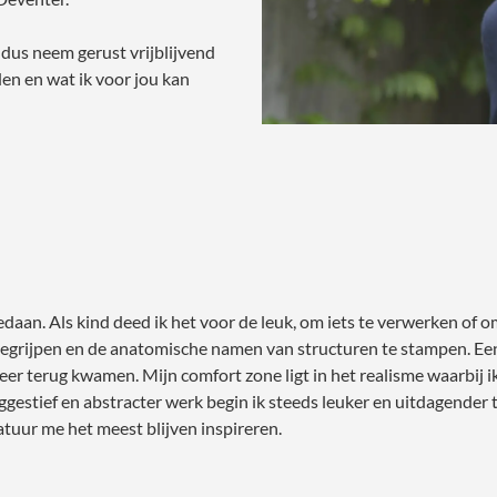
 dus neem gerust vrijblijvend
en en wat ik voor jou kan
n gedaan. Als kind deed ik het voor de leuk, om iets te verwerken 
te begrijpen en de anatomische namen van structuren te stampen. Ee
r terug kwamen. Mijn comfort zone ligt in het realisme waarbij ik g
gestief en abstracter werk begin ik steeds leuker en uitdagender t
natuur me het meest blijven inspireren.